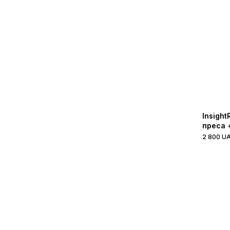
Insight
преса 
2 800 U