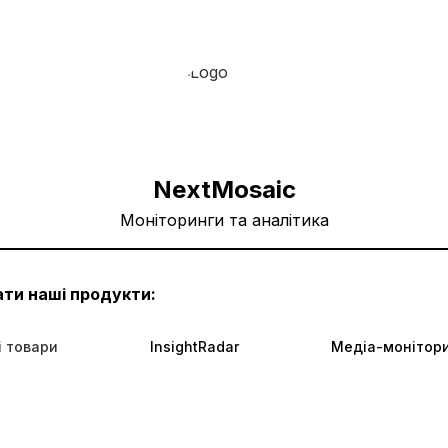
NextMosaic
Моніторинги та аналітика
ти наші продукти:
і товари
InsightRadar
Медіа-монітор