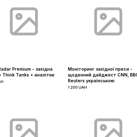
Radar Premium - західна
Моніторинг західної преси -
+ Think Tanks + аналітик
щоденний дайджест CNN, BB
Reuters українською
AH
1 200 UAH